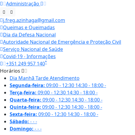
Administração
j.freg.azinhaga@gmail.com
Queimas e Queimadas
Dia da Defesa Nacional
Autoridade Nacional de Emergência e Proteção Civil
Serviço Nacional de Saúde
Covid-19 - Informações
*
+351 249 957 140
Horários
Dia
Manhã
Tarde
Atendimento
Segunda-feira:
09:00 - 12:30
14:30 - 18:00
-
Terça-feira:
09:00 - 12:30
14:30 - 18:00
-
Quarta-feira:
09:00 - 12:30
14:30 - 18:00
-
Quinta-feira:
09:00 - 12:30
14:30 - 18:00
-
Sexta-feira:
09:00 - 12:30
14:30 - 18:00
-
Sábado:
-
-
-
Domingo:
-
-
-