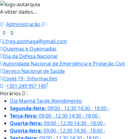
A obter dados...
Administração
j.freg.azinhaga@gmail.com
Queimas e Queimadas
Dia da Defesa Nacional
Autoridade Nacional de Emergência e Proteção Civil
Serviço Nacional de Saúde
Covid-19 - Informações
*
+351 249 957 140
Horários
Dia
Manhã
Tarde
Atendimento
Segunda-feira:
09:00 - 12:30
14:30 - 18:00
-
Terça-feira:
09:00 - 12:30
14:30 - 18:00
-
Quarta-feira:
09:00 - 12:30
14:30 - 18:00
-
Quinta-feira:
09:00 - 12:30
14:30 - 18:00
-
Sexta-feira:
09:00 - 12:30
14:30 - 18:00
-