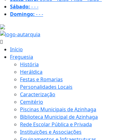
Sábado:
-
-
-
Domingo:
-
-
-
19 ºC
Início
Freguesia
História
Heráldica
Festas e Romarias
Personalidades Locais
Caracterização
Cemitério
Piscinas Municipais de Azinhaga
Biblioteca Municipal de Azinhaga
Rede Escolar Pública e Privada
Instituições e Associações
Equipamentos e Infraestruturas