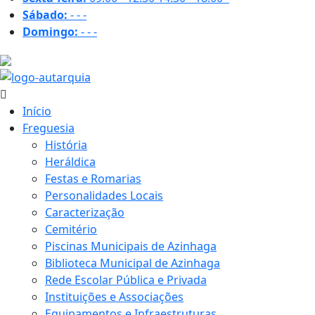
Sábado:
-
-
-
Domingo:
-
-
-
17.6 ºC
Início
Freguesia
História
Heráldica
Festas e Romarias
Personalidades Locais
Caracterização
Cemitério
Piscinas Municipais de Azinhaga
Biblioteca Municipal de Azinhaga
Rede Escolar Pública e Privada
Instituições e Associações
Equipamentos e Infraestruturas