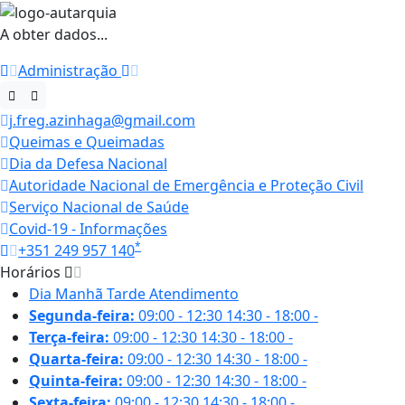
A obter dados...
Administração
j.freg.azinhaga@gmail.com
Queimas e Queimadas
Dia da Defesa Nacional
Autoridade Nacional de Emergência e Proteção Civil
Serviço Nacional de Saúde
Covid-19 - Informações
*
+351 249 957 140
Horários
Dia
Manhã
Tarde
Atendimento
Segunda-feira:
09:00 - 12:30
14:30 - 18:00
-
Terça-feira:
09:00 - 12:30
14:30 - 18:00
-
Quarta-feira:
09:00 - 12:30
14:30 - 18:00
-
Quinta-feira:
09:00 - 12:30
14:30 - 18:00
-
Sexta-feira:
09:00 - 12:30
14:30 - 18:00
-