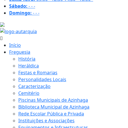
Sábado:
-
-
-
Domingo:
-
-
-
33.6 ºC
Início
Freguesia
História
Heráldica
Festas e Romarias
Personalidades Locais
Caracterização
Cemitério
Piscinas Municipais de Azinhaga
Biblioteca Municipal de Azinhaga
Rede Escolar Pública e Privada
Instituições e Associações
Equipamentos e Infraestruturas