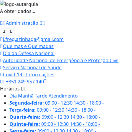
A obter dados...
Administração
j.freg.azinhaga@gmail.com
Queimas e Queimadas
Dia da Defesa Nacional
Autoridade Nacional de Emergência e Proteção Civil
Serviço Nacional de Saúde
Covid-19 - Informações
*
+351 249 957 140
Horários
Dia
Manhã
Tarde
Atendimento
Segunda-feira:
09:00 - 12:30
14:30 - 18:00
-
Terça-feira:
09:00 - 12:30
14:30 - 18:00
-
Quarta-feira:
09:00 - 12:30
14:30 - 18:00
-
Quinta-feira:
09:00 - 12:30
14:30 - 18:00
-
Sexta-feira:
09:00 - 12:30
14:30 - 18:00
-