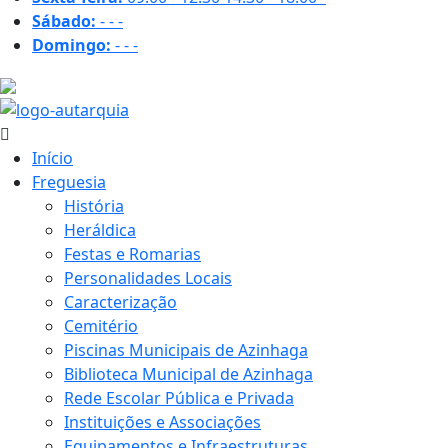
Sábado:
-
-
-
Domingo:
-
-
-
22.8 ºC
Início
Freguesia
História
Heráldica
Festas e Romarias
Personalidades Locais
Caracterização
Cemitério
Piscinas Municipais de Azinhaga
Biblioteca Municipal de Azinhaga
Rede Escolar Pública e Privada
Instituições e Associações
Equipamentos e Infraestruturas