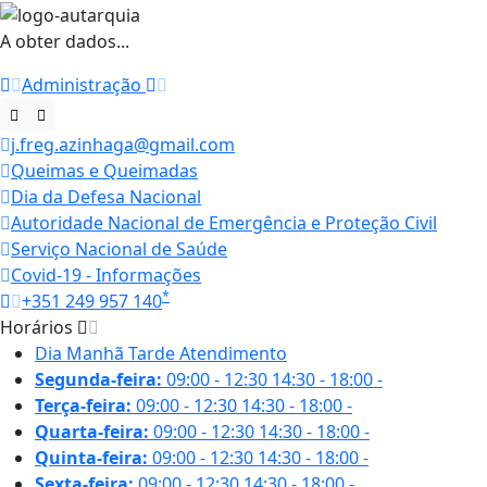
A obter dados...
Administração
j.freg.azinhaga@gmail.com
Queimas e Queimadas
Dia da Defesa Nacional
Autoridade Nacional de Emergência e Proteção Civil
Serviço Nacional de Saúde
Covid-19 - Informações
*
+351 249 957 140
Horários
Dia
Manhã
Tarde
Atendimento
Segunda-feira:
09:00 - 12:30
14:30 - 18:00
-
Terça-feira:
09:00 - 12:30
14:30 - 18:00
-
Quarta-feira:
09:00 - 12:30
14:30 - 18:00
-
Quinta-feira:
09:00 - 12:30
14:30 - 18:00
-
Sexta-feira:
09:00 - 12:30
14:30 - 18:00
-